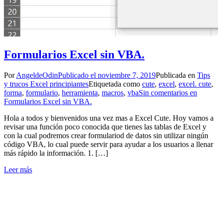
Formularios Excel sin VBA.
Por
AngeldeOdin
Publicado el
noviembre 7, 2019
Publicada en
Tips
y trucos Excel principiantes
Etiquetada como
cute
,
excel
,
excel. cute
,
forma
,
formulario
,
herramienta
,
macros
,
vba
Sin comentarios
en
Formularios Excel sin VBA.
Hola a todos y bienvenidos una vez mas a Excel Cute. Hoy vamos a
revisar una función poco conocida que tienes las tablas de Excel y
con la cual podremos crear formulariod de datos sin utilizar ningún
código VBA, lo cual puede servir para ayudar a los usuarios a llenar
más rápido la información. 1. […]
Leer más