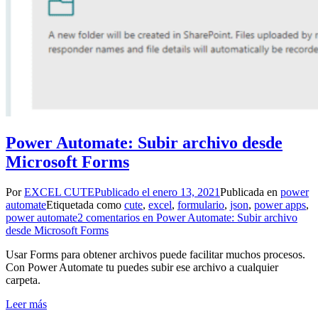
Power Automate: Subir archivo desde
Microsoft Forms
Por
EXCEL CUTE
Publicado el
enero 13, 2021
Publicada en
power
automate
Etiquetada como
cute
,
excel
,
formulario
,
json
,
power apps
,
power automate
2 comentarios
en Power Automate: Subir archivo
desde Microsoft Forms
Usar Forms para obtener archivos puede facilitar muchos procesos.
Con Power Automate tu puedes subir ese archivo a cualquier
carpeta.
Leer más