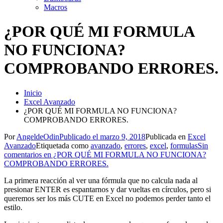
Macros
¿POR QUÉ MI FORMULA
NO FUNCIONA?
COMPROBANDO ERRORES.
Inicio
Excel Avanzado
¿POR QUÉ MI FORMULA NO FUNCIONA?
COMPROBANDO ERRORES.
Por
AngeldeOdin
Publicado el
marzo 9, 2018
Publicada en
Excel
Avanzado
Etiquetada como
avanzado
,
errores
,
excel
,
formulas
Sin
comentarios
en ¿POR QUÉ MI FORMULA NO FUNCIONA?
COMPROBANDO ERRORES.
La primera reacción al ver una fórmula que no calcula nada al
presionar ENTER es espantarnos y dar vueltas en círculos, pero si
queremos ser los más CUTE en Excel no podemos perder tanto el
estilo.