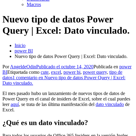
Macros
Nuevo tipo de datos Power
Query | Excel: Dato vinculado.
Inicio
power BI
Nuevo tipo de datos Power Query | Excel: Dato vinculado.
Por
AngeldeOdin
Publicado el
octubre 14, 2020
Publicada en
power
BI
Etiquetada como
cute
,
excel
,
power bi
,
power query
,
tipo de
datos
1 comentario
en Nuevo tipo de datos Power Query | Excel:
Dato vinculado.
El mes pasado hubo un lanzamiento de nuevos tipos de datos de
Power Query en el canal de insiders de Excel, sobre el cual puedes
leer
aquí
, se trata de las última manifestación del
dato vinculado
de
Excel.
¿Qué es un dato vinculado?
Para todos los usuarios de Office 365 Insiders en la versión Ingles,