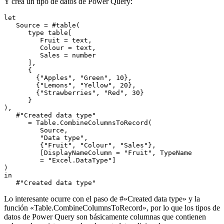
Y crea un tipo de datos de Power Query:
let

   Source = #table(

      type table[

         Fruit = text,

         Colour = text,

         Sales = number

      ],

      {

        {"Apples", "Green", 10},

        {"Lemons", "Yellow", 20},

        {"Strawberries", "Red", 30}

      }

),

   #"Created data type"

      = Table.CombineColumnsToRecord(

         Source,

         "Data type",

         {"Fruit", "Colour", "Sales"},

         [DisplayNameColumn = "Fruit", TypeName

         = "Excel.DataType"]

)

in

   #"Created data type"
Lo interesante ocurre con el paso de #»Created data type» y la
función «Table.CombineColumnsToRecord», por lo que los tipos de
datos de Power Query son básicamente columnas que contienen