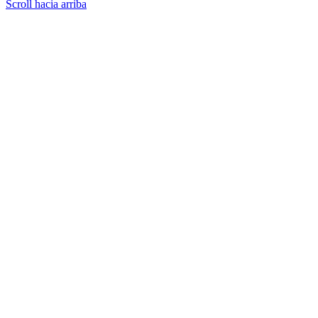
Scroll hacia arriba