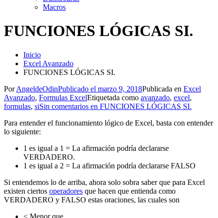
Macros
FUNCIONES LÓGICAS SI.
Inicio
Excel Avanzado
FUNCIONES LÓGICAS SI.
Por
AngeldeOdin
Publicado el
marzo 9, 2018
Publicada en
Excel
Avanzado
,
Formulas Excel
Etiquetada como
avanzado
,
excel
,
formulas
,
si
Sin comentarios
en FUNCIONES LÓGICAS SI.
Para entender el funcionamiento lógico de Excel, basta con entender
lo siguiente:
1 es igual a 1 = La afirmación podría declararse
VERDADERO.
1 es igual a 2 = La afirmación podría declararse FALSO
Si entendemos lo de arriba, ahora solo sobra saber que para Excel
existen ciertos
operadores
que hacen que entienda como
VERDADERO y FALSO estas oraciones, las cuales son
< Menor que